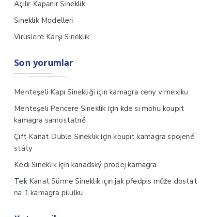
Açılır Kapanır Sineklik
Sineklik Modelleri
Virüslere Karşı Sineklik
Son yorumlar
için
Menteşeli Kapı Sinekliği
kamagra ceny v mexiku
için
Menteşeli Pencere Sineklik
kde si mohu koupit
kamagra samostatně
için
Çift Kanat Duble Sineklik
koupit kamagra spojené
státy
için
Kedi Sineklik
kanadský prodej kamagra
için
Tek Kanat Sürme Sineklik
jak předpis může dostat
na 1 kamagra pilulku