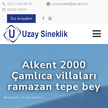
0532 454 38 47
uzaysineklik@gmail.com
08:00-19:00
Sizi Arayalım
Alkent 2000
Çamlıca villaları
ramazan tepe bey
››
››
Alkent 2000 Çamlıca villaları ramazan 
Anasayfa
Foto Galeri