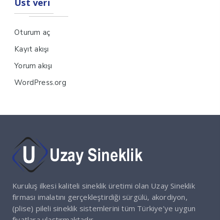
Üst veri
Oturum aç
Kayıt akışı
Yorum akışı
WordPress.org
Kuruluş ilkesi kaliteli sineklik üretimi olan Uzay Sineklik
firması imalatını gerçekleştirdiği sürgülü, akordiyon,
(plise) pileli sineklik sistemlerini tüm Türkiye’ye uygun
fiyatlara ulaştırmaktadır.