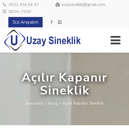
0532 454 38 47
uzaysineklik@gmail.com
08:00-19:00
Sizi Arayalım
Açılır Kapanır
Sineklik
››
››
Açılır Kapanır Sineklik
Anasayfa
Blog