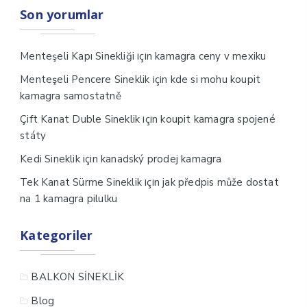
Son yorumlar
için
Menteşeli Kapı Sinekliği
kamagra ceny v mexiku
için
Menteşeli Pencere Sineklik
kde si mohu koupit
kamagra samostatně
için
Çift Kanat Duble Sineklik
koupit kamagra spojené
státy
için
Kedi Sineklik
kanadský prodej kamagra
için
Tek Kanat Sürme Sineklik
jak předpis může dostat
na 1 kamagra pilulku
Kategoriler
BALKON SİNEKLİK
Blog