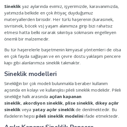
Sineklik
yaz aylarında evimiz, işyerimizde, karavanımızda,
yatımızda belkide en çok ihtiyaç duyduğumuz
materyallerden birisidir. Her türlü haşerenin (karasinek,
sivrisinek, böcek vs) yaşam alanımıza girip bizi rahatsız
etmesi hatta belki ısırarak sıkıntıya sokmasını engelleyen
önemli bir malzemedir.
Bu tür haşerelerle başetmenin kimyasal yöntemleri de olsa
en çok fayda sağlayan ve en çevre dostu yaklaşım pencere
kapı gibi alanlarımıza sineklik takmaktır.
Sineklik modelleri
Sinekliğin bir çok modeli bulunmakla beraber kullanım
açısında en kolayı ve kullanışlısı pileli sineklik modelidir. Pileli
sinekliğe halk arasında
açılan kapanan
sineklik
,
akordiyon sineklik
,
plise sineklik
,
dikey açılır
sineklik
veya
yatay açılır sineklik
de denilmektedir. Bu
ifadelerin hepsi
pileli sineklik modelini
ifade etmektedir.