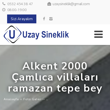
0532 454 38 47
uzaysineklik@gmail.com
08:00-19:00
Sizi Arayalım
Alkent 2000
Çamlıca villaları
ramazan tepe bey
››
››
Alkent 2000 Çamlıca villaları ramazan 
Anasayfa
Foto Galeri