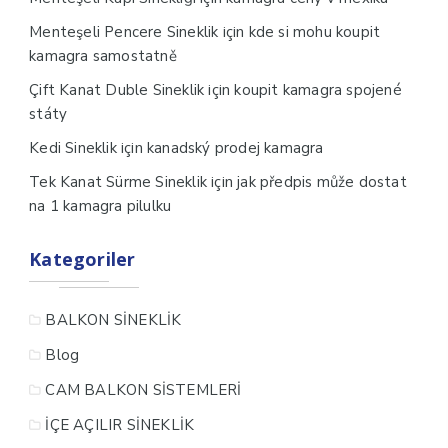
için
Menteşeli Pencere Sineklik
kde si mohu koupit
kamagra samostatně
için
Çift Kanat Duble Sineklik
koupit kamagra spojené
státy
için
Kedi Sineklik
kanadský prodej kamagra
için
Tek Kanat Sürme Sineklik
jak předpis může dostat
na 1 kamagra pilulku
Kategoriler
BALKON SİNEKLİK
Blog
CAM BALKON SİSTEMLERİ
İÇE AÇILIR SİNEKLİK