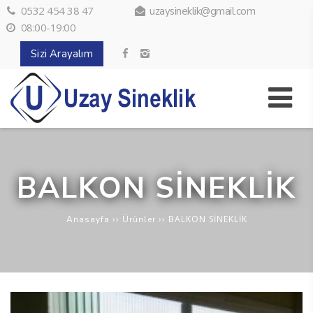
0532 454 38 47
uzaysineklik@gmail.com
08:00-19:00
Sizi Arayalım
BALKON SİNEKLİK
››
››
BALKON SİNEKLİK
Anasayfa
Ürünler