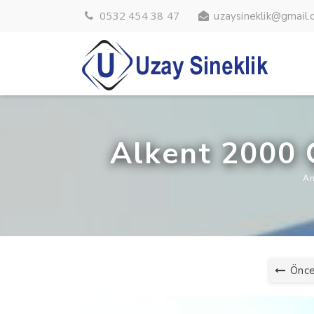
0532 454 38 47
uzaysineklik@gmail
Alkent 2000 
An
Önce