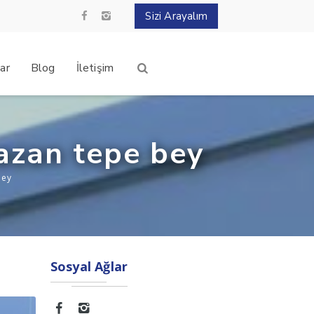
Sizi Arayalım
ar
Blog
İletişim
azan tepe bey
bey
Sosyal Ağlar