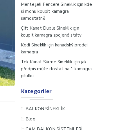
için
Menteşeli Pencere Sineklik
kde
si mohu koupit kamagra
samostatně
için
Çift Kanat Duble Sineklik
koupit kamagra spojené státy
için
Kedi Sineklik
kanadský prodej
kamagra
için
Tek Kanat Sürme Sineklik
jak
předpis může dostat na 1 kamagra
pilulku
Kategoriler
BALKON SİNEKLİK
Blog
CAM BALKON SİSTEMLERİ