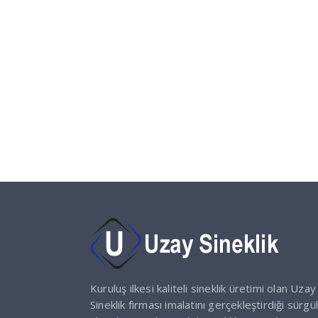
Kuruluş ilkesi kaliteli sineklik üretimi olan Uzay
Sineklik firması imalatını gerçekleştirdiği sürgül