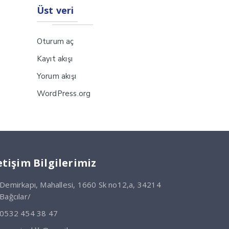
Üst veri
Oturum aç
Kayıt akışı
Yorum akışı
WordPress.org
etişim Bilgilerimiz
Demirkapı, Mahallesi, 1660 Sk no12,a, 34214
Bağcılar/
0532 454 38 47