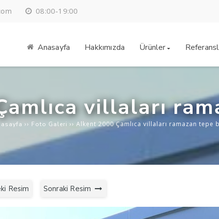
08:00-19:00
.com
Anasayfa
Hakkımızda
Ürünler
Referansl
Çamlıca villaları ram
››
››
Alkent 2000 Çamlıca villaları ramazan tepe 
asayfa
Foto Galeri
ki Resim
Sonraki Resim