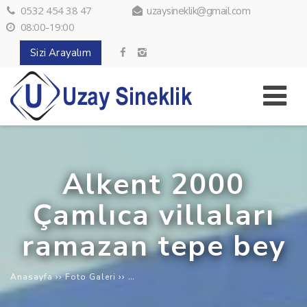
0532 454 38 47
uzaysineklik@gmail.com
08:00-19:00
Sizi Arayalım
Alkent 2000
Çamlıca villaları
ramazan tepe bey
››
››
Alkent 2000 Çamlıca villaları ramazan 
Anasayfa
Foto Galeri