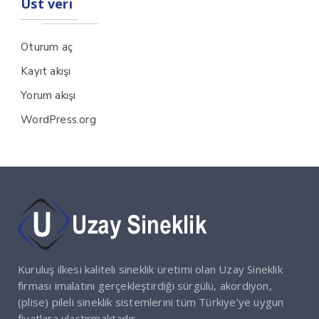
Üst veri
Oturum aç
Kayıt akışı
Yorum akışı
WordPress.org
Kuruluş ilkesi kaliteli sineklik üretimi olan Uzay Sineklik
firması imalatını gerçekleştirdiği sürgülü, akordiyon,
(plise) pileli sineklik sistemlerini tüm Türkiye’ye uygun
fiyatlara ulaştırmaktadır.