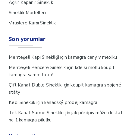
Açılır Kapanır Sineklik
Sineklik Modelleri
Virüslere Karşı Sineklik
Son yorumlar
için
Menteşeli Kapı Sinekliği
kamagra ceny v mexiku
için
Menteşeli Pencere Sineklik
kde si mohu koupit
kamagra samostatně
için
Çift Kanat Duble Sineklik
koupit kamagra spojené
státy
için
Kedi Sineklik
kanadský prodej kamagra
için
Tek Kanat Sürme Sineklik
jak předpis může dostat
na 1 kamagra pilulku