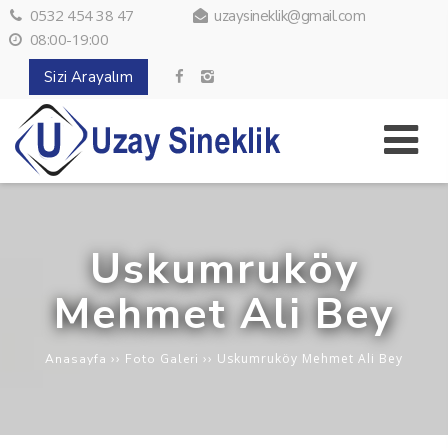
0532 454 38 47
uzaysineklik@gmail.com
08:00-19:00
Sizi Arayalım
Uskumruköy
Mehmet Ali Bey
››
››
Uskumruköy Mehmet Ali Bey
Anasayfa
Foto Galeri