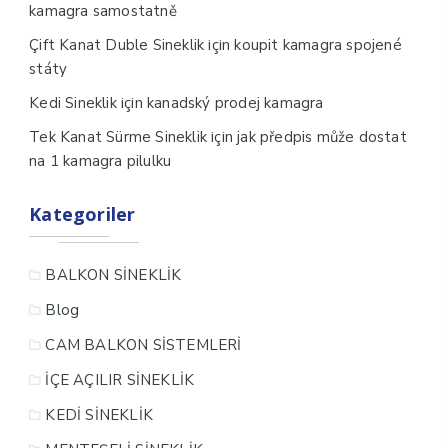
kamagra samostatně
için
Çift Kanat Duble Sineklik
koupit kamagra spojené
státy
için
Kedi Sineklik
kanadský prodej kamagra
için
Tek Kanat Sürme Sineklik
jak předpis může dostat
na 1 kamagra pilulku
Kategoriler
BALKON SİNEKLİK
Blog
CAM BALKON SİSTEMLERİ
İÇE AÇILIR SİNEKLİK
KEDİ SİNEKLİK