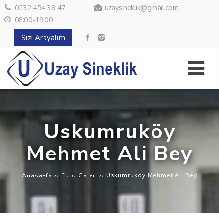
0532 454 38 47
uzaysineklik@gmail.com
08:00-19:00
Sizi Arayalım
Uskumruköy
Mehmet Ali Bey
››
››
Uskumruköy Mehmet Ali Bey
Anasayfa
Foto Galeri