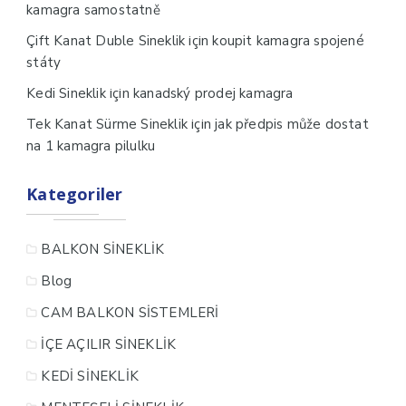
kamagra samostatně
için
Çift Kanat Duble Sineklik
koupit kamagra spojené
státy
için
Kedi Sineklik
kanadský prodej kamagra
için
Tek Kanat Sürme Sineklik
jak předpis může dostat
na 1 kamagra pilulku
Kategoriler
BALKON SİNEKLİK
Blog
CAM BALKON SİSTEMLERİ
İÇE AÇILIR SİNEKLİK
KEDİ SİNEKLİK