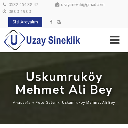
0532 454 38 47
uzaysineklik@gmail.com
08:00-19:00
Sizi Arayalım
Uskumruköy
Mehmet Ali Bey
››
››
Uskumruköy Mehmet Ali Bey
Anasayfa
Foto Galeri