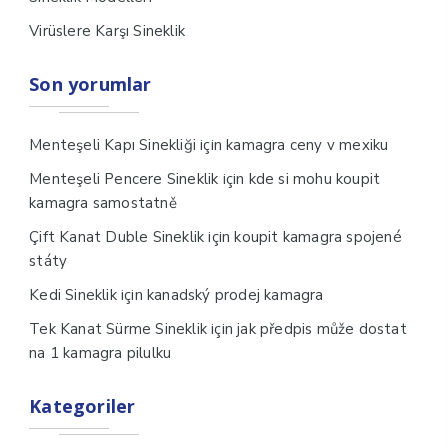
Virüslere Karşı Sineklik
Son yorumlar
için
Menteşeli Kapı Sinekliği
kamagra ceny v mexiku
için
Menteşeli Pencere Sineklik
kde si mohu koupit
kamagra samostatně
için
Çift Kanat Duble Sineklik
koupit kamagra spojené
státy
için
Kedi Sineklik
kanadský prodej kamagra
için
Tek Kanat Sürme Sineklik
jak předpis může dostat
na 1 kamagra pilulku
Kategoriler