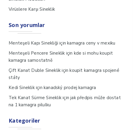
Virüslere Karşı Sineklik
Son yorumlar
için
Menteşeli Kapı Sinekliği
kamagra ceny v mexiku
için
Menteşeli Pencere Sineklik
kde si mohu koupit
kamagra samostatně
için
Çift Kanat Duble Sineklik
koupit kamagra spojené
státy
için
Kedi Sineklik
kanadský prodej kamagra
için
Tek Kanat Sürme Sineklik
jak předpis může dostat
na 1 kamagra pilulku
Kategoriler