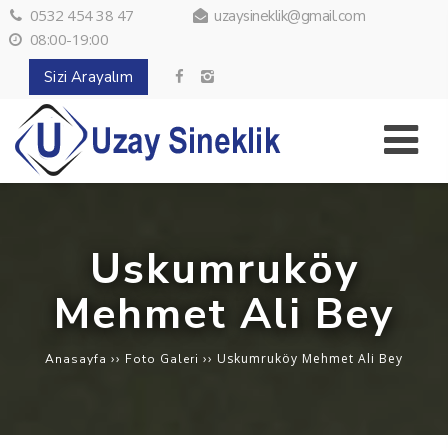
0532 454 38 47
uzaysineklik@gmail.com
08:00-19:00
Sizi Arayalım
Uskumruköy
Mehmet Ali Bey
››
››
Uskumruköy Mehmet Ali Bey
Anasayfa
Foto Galeri