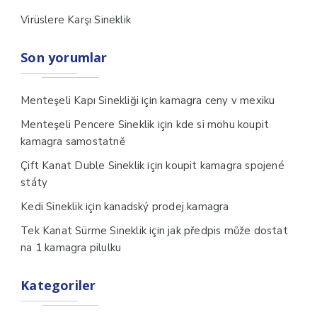
Virüslere Karşı Sineklik
Son yorumlar
için
Menteşeli Kapı Sinekliği
kamagra ceny v mexiku
için
Menteşeli Pencere Sineklik
kde si mohu koupit
kamagra samostatně
için
Çift Kanat Duble Sineklik
koupit kamagra spojené
státy
için
Kedi Sineklik
kanadský prodej kamagra
için
Tek Kanat Sürme Sineklik
jak předpis může dostat
na 1 kamagra pilulku
Kategoriler