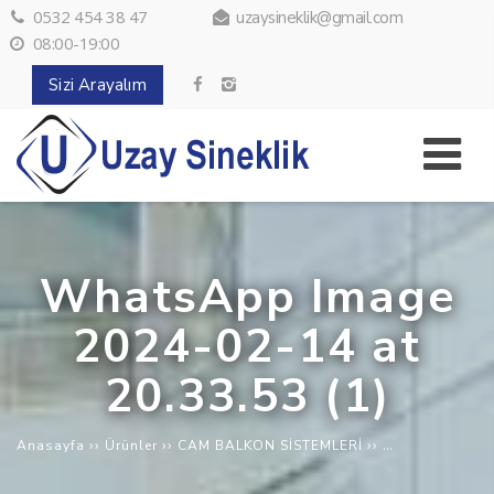
0532 454 38 47
uzaysineklik@gmail.com
08:00-19:00
Sizi Arayalım
WhatsApp Image
2024-02-14 at
20.33.53 (1)
››
››
››
Anasayfa
Ürünler
CAM BALKON SİSTEMLERİ
Albert Genau: 