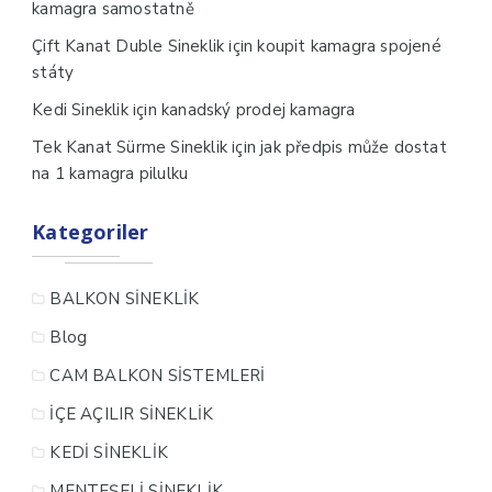
kamagra samostatně
için
Çift Kanat Duble Sineklik
koupit kamagra spojené
státy
için
Kedi Sineklik
kanadský prodej kamagra
için
Tek Kanat Sürme Sineklik
jak předpis může dostat
na 1 kamagra pilulku
Kategoriler
BALKON SİNEKLİK
Blog
CAM BALKON SİSTEMLERİ
İÇE AÇILIR SİNEKLİK
KEDİ SİNEKLİK
MENTEŞELİ SİNEKLİK