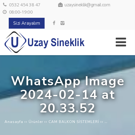
0532 454 38 47
uzaysineklik@gmail.com
08:00-19:00
Sizi Arayalım
WhatsApp Image
2024-02-14 at
20.33.52
››
››
››
Anasayfa
Ürünler
CAM BALKON SİSTEMLERİ
Albert Genau: 