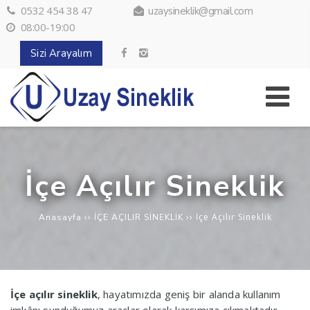
0532 454 38 47
uzaysineklik@gmail.com
08:00-19:00
Sizi Arayalım
İçe Açılır Sineklik
››
››
İçe Açılır Sineklik
Anasayfa
İÇE AÇILIR SİNEKLİK
İçe açılır sineklik
, hayatımızda geniş bir alanda kullanım