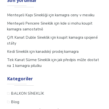
Son yorumlar
için
Menteşeli Kapı Sinekliği
kamagra ceny v mexiku
için
Menteşeli Pencere Sineklik
kde si mohu koupit
kamagra samostatně
için
Çift Kanat Duble Sineklik
koupit kamagra spojené
státy
için
Kedi Sineklik
kanadský prodej kamagra
için
Tek Kanat Sürme Sineklik
jak předpis může dostat
na 1 kamagra pilulku
Kategoriler
BALKON SİNEKLİK
Blog