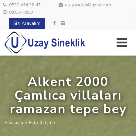
0532 454 38 47
uzaysineklik@gmail.com
08:00-19:00
Sizi Arayalım
Alkent 2000
Çamlıca villaları
ramazan tepe bey
››
››
Alkent 2000 Çamlıca villaları ramazan 
Anasayfa
Foto Galeri