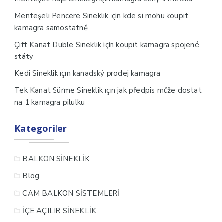
için
Menteşeli Pencere Sineklik
kde si mohu koupit
kamagra samostatně
için
Çift Kanat Duble Sineklik
koupit kamagra spojené
státy
için
Kedi Sineklik
kanadský prodej kamagra
için
Tek Kanat Sürme Sineklik
jak předpis může dostat
na 1 kamagra pilulku
Kategoriler
BALKON SİNEKLİK
Blog
CAM BALKON SİSTEMLERİ
İÇE AÇILIR SİNEKLİK