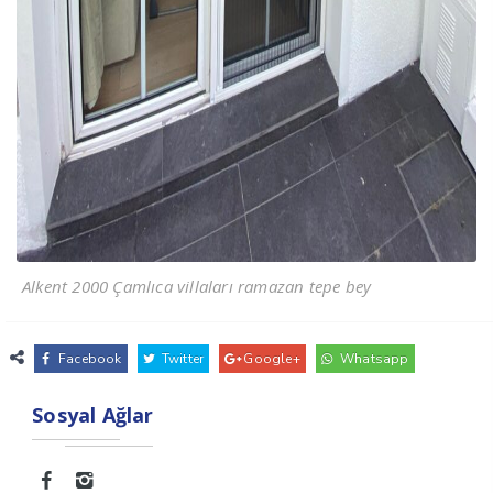
Alkent 2000 Çamlıca villaları ramazan tepe bey
Facebook
Twitter
Google+
Whatsapp
Sosyal Ağlar