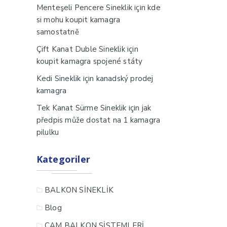
için
Menteşeli Pencere Sineklik
kde
si mohu koupit kamagra
samostatně
için
Çift Kanat Duble Sineklik
koupit kamagra spojené státy
için
Kedi Sineklik
kanadský prodej
kamagra
için
Tek Kanat Sürme Sineklik
jak
předpis může dostat na 1 kamagra
pilulku
Kategoriler
BALKON SİNEKLİK
Blog
CAM BALKON SİSTEMLERİ