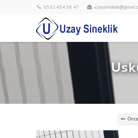
0532 454 38 47
uzaysineklik@gmail
Usk
Önce