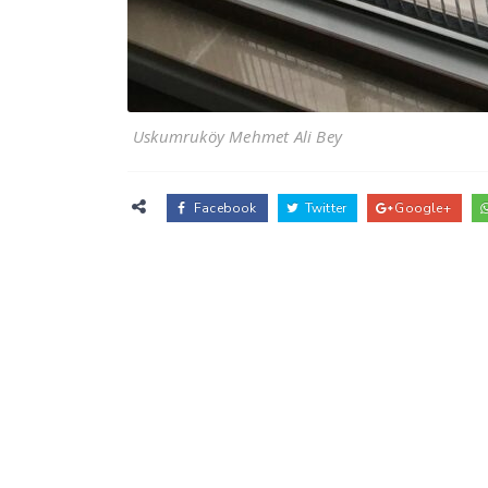
Uskumruköy Mehmet Ali Bey
Facebook
Twitter
Google+