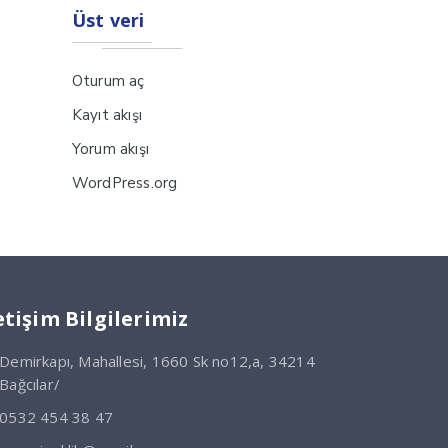
Üst veri
Oturum aç
Kayıt akışı
Yorum akışı
WordPress.org
etişim Bilgilerimiz
Demirkapı, Mahallesi, 1660 Sk no12,a, 34214
Bağcılar/
0532 454 38 47