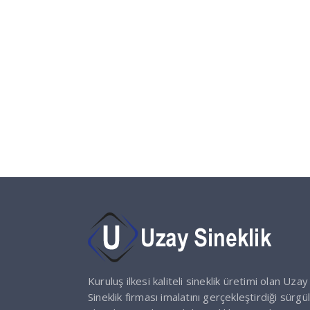
Kuruluş ilkesi kaliteli sineklik üretimi olan Uzay
Sineklik firması imalatını gerçekleştirdiği sürgül