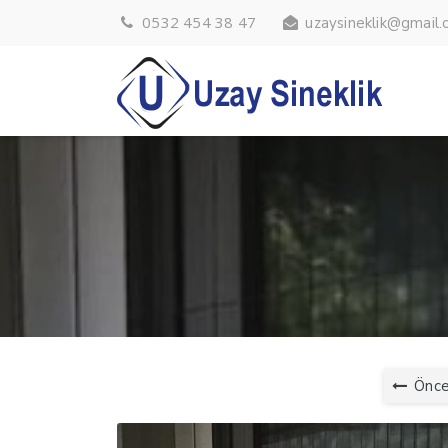
0532 454 38 47
uzaysineklik@gmail
Önce