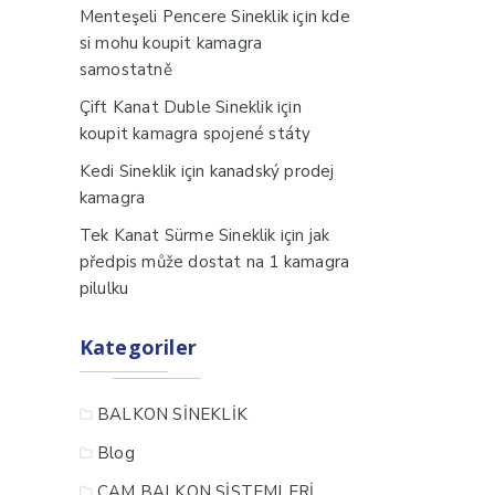
için
Menteşeli Pencere Sineklik
kde
si mohu koupit kamagra
samostatně
için
Çift Kanat Duble Sineklik
koupit kamagra spojené státy
için
Kedi Sineklik
kanadský prodej
kamagra
için
Tek Kanat Sürme Sineklik
jak
předpis může dostat na 1 kamagra
pilulku
Kategoriler
BALKON SİNEKLİK
Blog
CAM BALKON SİSTEMLERİ