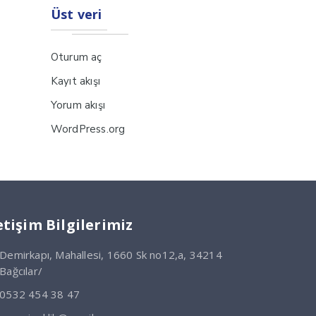
Üst veri
Oturum aç
Kayıt akışı
Yorum akışı
WordPress.org
etişim Bilgilerimiz
Demirkapı, Mahallesi, 1660 Sk no12,a, 34214
Bağcılar/
0532 454 38 47