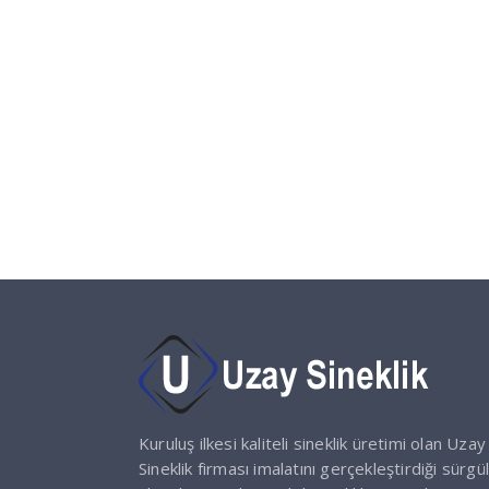
Kuruluş ilkesi kaliteli sineklik üretimi olan Uzay
Sineklik firması imalatını gerçekleştirdiği sürgül