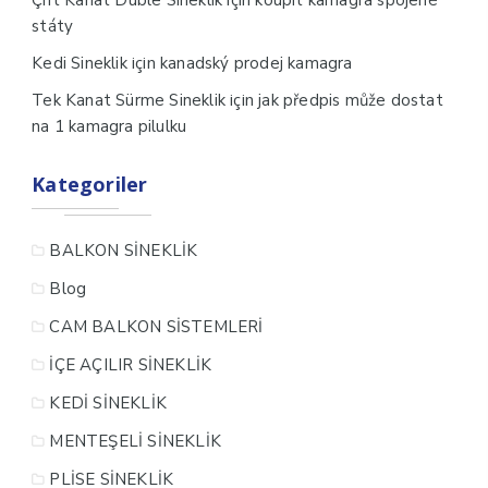
Çift Kanat Duble Sineklik
koupit kamagra spojené
státy
için
Kedi Sineklik
kanadský prodej kamagra
için
Tek Kanat Sürme Sineklik
jak předpis může dostat
na 1 kamagra pilulku
Kategoriler
BALKON SİNEKLİK
Blog
CAM BALKON SİSTEMLERİ
İÇE AÇILIR SİNEKLİK
KEDİ SİNEKLİK
MENTEŞELİ SİNEKLİK
PLİSE SİNEKLİK