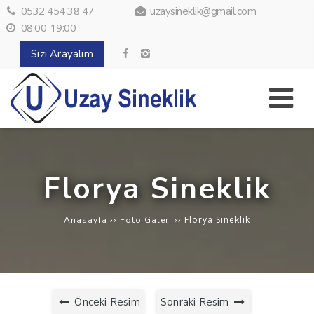
0532 454 38 47
uzaysineklik@gmail.com
08:00-19:00
Sizi Arayalım
Florya Sineklik
››
››
Florya Sineklik
Anasayfa
Foto Galeri
Önceki Resim
Sonraki Resim