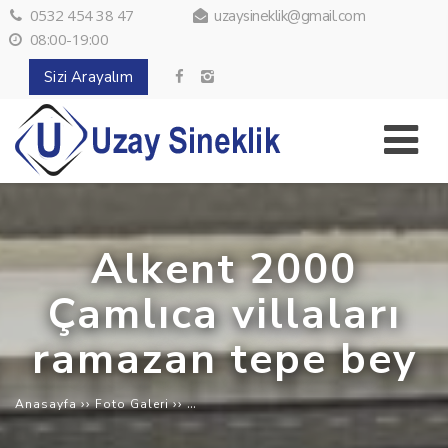
0532 454 38 47
uzaysineklik@gmail.com
08:00-19:00
Sizi Arayalım
Alkent 2000
Çamlıca villaları
ramazan tepe bey
››
››
Alkent 2000 Çamlıca villaları ramazan 
Anasayfa
Foto Galeri