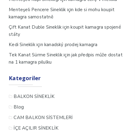
için
Menteşeli Pencere Sineklik
kde si mohu koupit
kamagra samostatně
için
Çift Kanat Duble Sineklik
koupit kamagra spojené
státy
için
Kedi Sineklik
kanadský prodej kamagra
için
Tek Kanat Sürme Sineklik
jak předpis může dostat
na 1 kamagra pilulku
Kategoriler
BALKON SİNEKLİK
Blog
CAM BALKON SİSTEMLERİ
İÇE AÇILIR SİNEKLİK