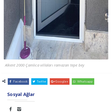
Alkent 2000 Çamlıca villaları ramazan tepe bey
Facebook
Twitter
Google+
Whatsapp
Sosyal Ağlar