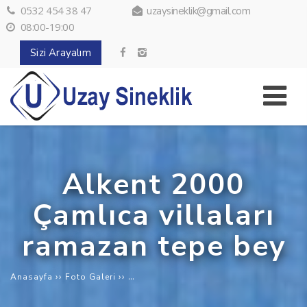
0532 454 38 47
uzaysineklik@gmail.com
08:00-19:00
Sizi Arayalım
Alkent 2000
Çamlıca villaları
ramazan tepe bey
››
››
Alkent 2000 Çamlıca villaları ramazan 
Anasayfa
Foto Galeri