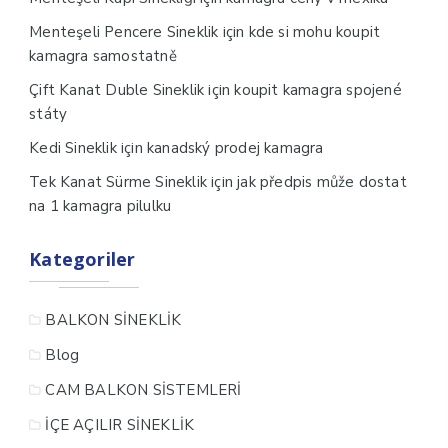
için
Menteşeli Pencere Sineklik
kde si mohu koupit
kamagra samostatně
için
Çift Kanat Duble Sineklik
koupit kamagra spojené
státy
için
Kedi Sineklik
kanadský prodej kamagra
için
Tek Kanat Sürme Sineklik
jak předpis může dostat
na 1 kamagra pilulku
Kategoriler
BALKON SİNEKLİK
Blog
CAM BALKON SİSTEMLERİ
İÇE AÇILIR SİNEKLİK