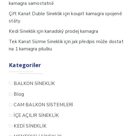
kamagra samostatně
için
Çift Kanat Duble Sineklik
koupit kamagra spojené
státy
için
Kedi Sineklik
kanadský prodej kamagra
için
Tek Kanat Sürme Sineklik
jak předpis může dostat
na 1 kamagra pilulku
Kategoriler
BALKON SİNEKLİK
Blog
CAM BALKON SİSTEMLERİ
İÇE AÇILIR SİNEKLİK
KEDİ SİNEKLİK