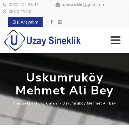
0532 454 38 47
uzaysineklik@gmail.com
08:00-19:00
Sizi Arayalım
Uskumruköy
Mehmet Ali Bey
››
››
Uskumruköy Mehmet Ali Bey
Anasayfa
Foto Galeri