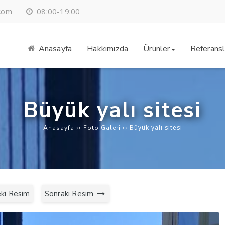
08:00-19:00
.com
Anasayfa
Hakkımızda
Ürünler
Referansl
Büyük yalı sitesi
››
››
Büyük yalı sitesi
Anasayfa
Foto Galeri
ki Resim
Sonraki Resim