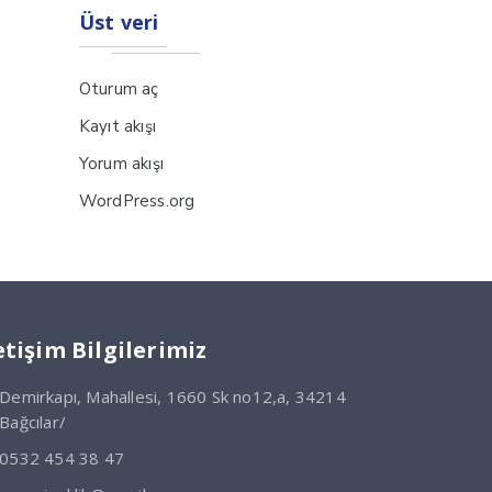
Üst veri
Oturum aç
Kayıt akışı
Yorum akışı
WordPress.org
etişim Bilgilerimiz
Demirkapı, Mahallesi, 1660 Sk no12,a, 34214
Bağcılar/
0532 454 38 47