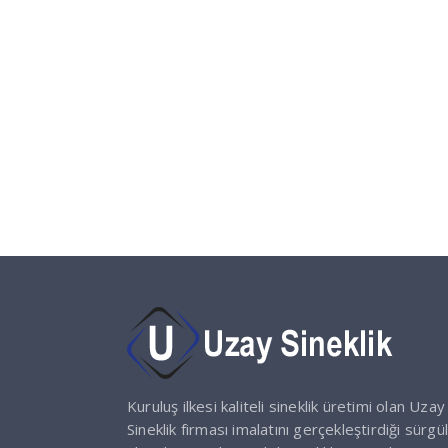
Kuruluş ilkesi kaliteli sineklik üretimi olan Uzay
Sineklik firması imalatını gerçekleştirdiği sürgül