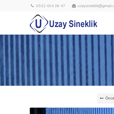
0532 454 38 47
uzaysineklik@gmail
Önce