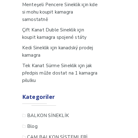
için
Menteşeli Pencere Sineklik
kde
si mohu koupit kamagra
samostatně
için
Çift Kanat Duble Sineklik
koupit kamagra spojené státy
için
Kedi Sineklik
kanadský prodej
kamagra
için
Tek Kanat Sürme Sineklik
jak
předpis může dostat na 1 kamagra
pilulku
Kategoriler
BALKON SİNEKLİK
Blog
CAM BALKON SİSTEMLERİ