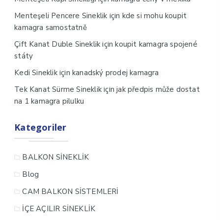
için
Menteşeli Pencere Sineklik
kde si mohu koupit
kamagra samostatně
için
Çift Kanat Duble Sineklik
koupit kamagra spojené
státy
için
Kedi Sineklik
kanadský prodej kamagra
için
Tek Kanat Sürme Sineklik
jak předpis může dostat
na 1 kamagra pilulku
Kategoriler
BALKON SİNEKLİK
Blog
CAM BALKON SİSTEMLERİ
İÇE AÇILIR SİNEKLİK