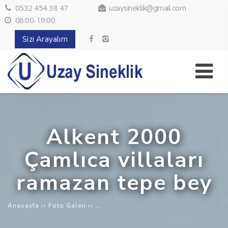
0532 454 38 47
uzaysineklik@gmail.com
08:00-19:00
Sizi Arayalım
Alkent 2000
Çamlıca villaları
ramazan tepe bey
››
››
Alkent 2000 Çamlıca villaları ramazan 
Anasayfa
Foto Galeri