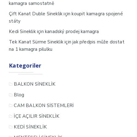
kamagra samostatně
için
Çift Kanat Duble Sineklik
koupit kamagra spojené
státy
için
Kedi Sineklik
kanadský prodej kamagra
için
Tek Kanat Sürme Sineklik
jak předpis může dostat
na 1 kamagra pilulku
Kategoriler
BALKON SİNEKLİK
Blog
CAM BALKON SİSTEMLERİ
İÇE AÇILIR SİNEKLİK
KEDİ SİNEKLİK