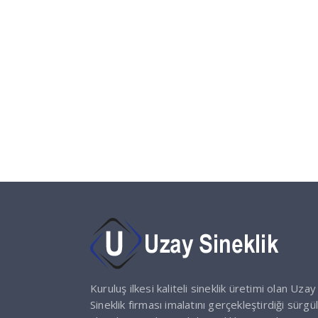
Kuruluş ilkesi kaliteli sineklik üretimi olan Uzay
Sineklik firması imalatını gerçekleştirdiği sürgül