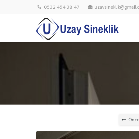
0532 454 38 47
uzaysineklik@gmail
Önce