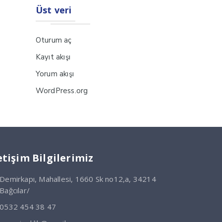
Üst veri
Oturum aç
Kayıt akışı
Yorum akışı
WordPress.org
etişim Bilgilerimiz
Demirkapı, Mahallesi, 1660 Sk no12,a, 34214
Bağcılar/
0532 454 38 47