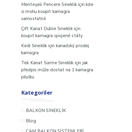
için
Menteşeli Pencere Sineklik
kde
si mohu koupit kamagra
samostatně
için
Çift Kanat Duble Sineklik
koupit kamagra spojené státy
için
Kedi Sineklik
kanadský prodej
kamagra
için
Tek Kanat Sürme Sineklik
jak
předpis může dostat na 1 kamagra
pilulku
Kategoriler
BALKON SİNEKLİK
Blog
CAM BALKON SİSTEMLERİ