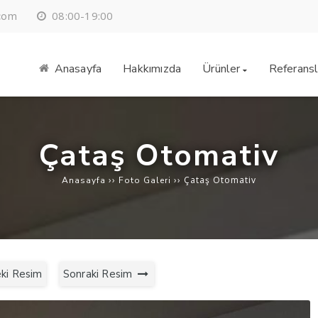
08:00-19:00
.com
Anasayfa
Hakkımızda
Ürünler
Referansl
Çataş Otomativ
››
››
Çataş Otomativ
Anasayfa
Foto Galeri
ki Resim
Sonraki Resim