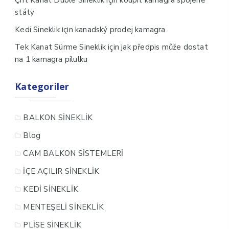
Çift Kanat Duble Sineklik
koupit kamagra spojené
státy
için
Kedi Sineklik
kanadský prodej kamagra
için
Tek Kanat Sürme Sineklik
jak předpis může dostat
na 1 kamagra pilulku
Kategoriler
BALKON SİNEKLİK
Blog
CAM BALKON SİSTEMLERİ
İÇE AÇILIR SİNEKLİK
KEDİ SİNEKLİK
MENTEŞELİ SİNEKLİK
PLİSE SİNEKLİK