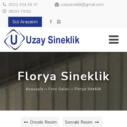
0532 454 38 47
uzaysineklik@gmail.com
08:00-19:00
Sizi Arayalım
Florya Sineklik
››
››
Florya Sineklik
Anasayfa
Foto Galeri
Önceki Resim
Sonraki Resim