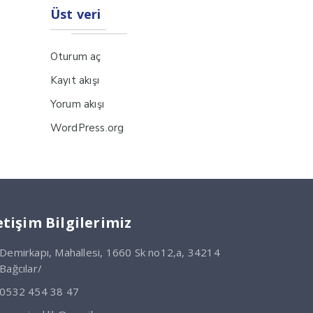
Üst veri
Oturum aç
Kayıt akışı
Yorum akışı
WordPress.org
etişim Bilgilerimiz
Demirkapı, Mahallesi, 1660 Sk no12,a, 34214
Bağcılar/
0532 454 38 47