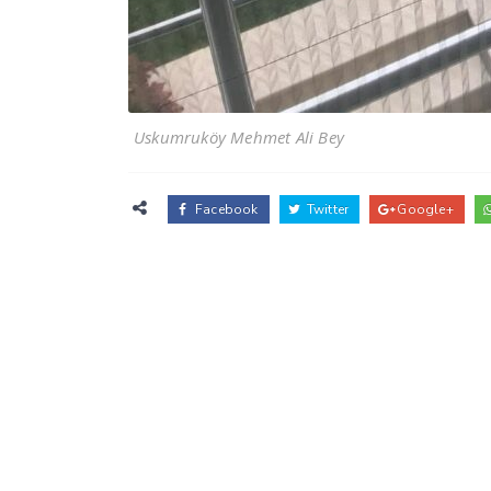
Uskumruköy Mehmet Ali Bey
Facebook
Twitter
Google+