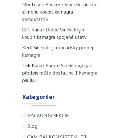
için
Menteşeli Pencere Sineklik
kde
si mohu koupit kamagra
samostatně
için
Çift Kanat Duble Sineklik
koupit kamagra spojené státy
için
Kedi Sineklik
kanadský prodej
kamagra
için
Tek Kanat Sürme Sineklik
jak
předpis může dostat na 1 kamagra
pilulku
Kategoriler
BALKON SİNEKLİK
Blog
CAM BALKON SİSTEMLERİ