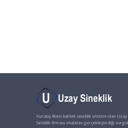
Kuruluş ilkesi kaliteli sineklik üretimi olan Uzay
Sineklik firması imalatını gerçekleştirdiği sürgül