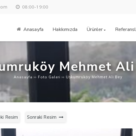
08:00-19:00
.com
Anasayfa
Hakkımızda
Ürünler
Referansl
umruköy Mehmet Ali
››
››
Uskumruköy Mehmet Ali Bey
Anasayfa
Foto Galeri
ki Resim
Sonraki Resim