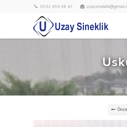
0532 454 38 47
uzaysineklik@gmail
Usk
Önce