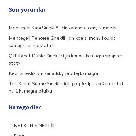
Son yorumlar
için
Menteşeli Kapı Sinekliği
kamagra ceny v mexiku
için
Menteşeli Pencere Sineklik
kde si mohu koupit
kamagra samostatně
için
Çift Kanat Duble Sineklik
koupit kamagra spojené
státy
için
Kedi Sineklik
kanadský prodej kamagra
için
Tek Kanat Sürme Sineklik
jak předpis může dostat
na 1 kamagra pilulku
Kategoriler
BALKON SİNEKLİK