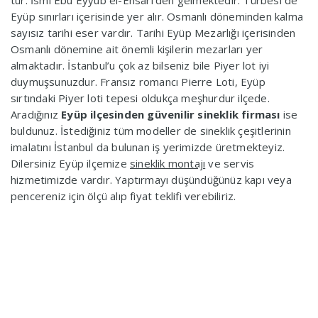
tür. İsmi Ebu Eyyûb el-Ensarî’den gelmektedir. Türbesi de
Eyüp sınırları içerisinde yer alır. Osmanlı döneminden kalma
sayısız tarihi eser vardır. Tarihi Eyüp Mezarlığı içerisinden
Osmanlı dönemine ait önemli kişilerin mezarları yer
almaktadır. İstanbul’u çok az bilseniz bile Piyer lot iyi
duymuşsunuzdur. Fransız romancı Pierre Loti, Eyüp
sırtındaki Piyer loti tepesi oldukça meşhurdur ilçede.
Aradığınız
Eyüp ilçesinden güvenilir sineklik firması
ise
buldunuz. İstediğiniz tüm modeller de sineklik çeşitlerinin
imalatını İstanbul da bulunan iş yerimizde üretmekteyiz.
Dilersiniz Eyüp ilçemize
sineklik montajı
ve servis
hizmetimizde vardır. Yaptırmayı düşündüğünüz kapı veya
pencereniz için ölçü alıp fiyat teklifi verebiliriz.