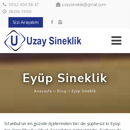
0532 454 38 47
uzaysineklik@gmail.com
08:00-19:00
Sizi Arayalım
Eyüp Sineklik
››
››
Eyüp Sineklik
Anasayfa
Blog
İstanbul’un en güzide ilçelerinden biri de şüphesiz ki Eyüp