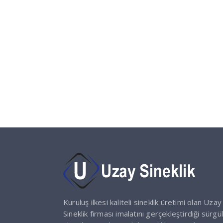
Kuruluş ilkesi kaliteli sineklik üretimi olan Uzay
Sineklik firması imalatını gerçekleştirdiği sürgül