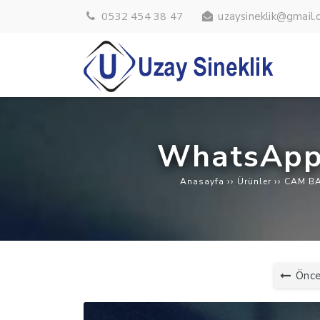
0532 454 38 47
uzaysineklik@gmail
WhatsApp 
››
››
Anasayfa
Ürünler
CAM BA
Önce