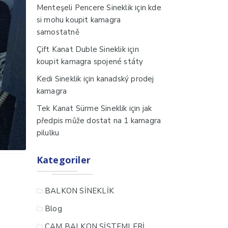
için
Menteşeli Pencere Sineklik
kde
si mohu koupit kamagra
samostatně
için
Çift Kanat Duble Sineklik
koupit kamagra spojené státy
için
Kedi Sineklik
kanadský prodej
kamagra
için
Tek Kanat Sürme Sineklik
jak
předpis může dostat na 1 kamagra
pilulku
Kategoriler
BALKON SİNEKLİK
Blog
CAM BALKON SİSTEMLERİ