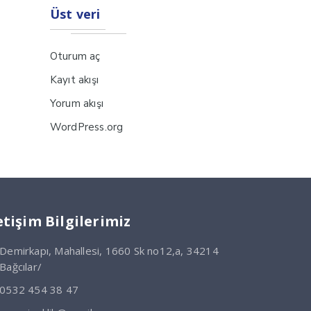
Üst veri
Oturum aç
Kayıt akışı
Yorum akışı
WordPress.org
etişim Bilgilerimiz
Demirkapı, Mahallesi, 1660 Sk no12,a, 34214
Bağcılar/
0532 454 38 47