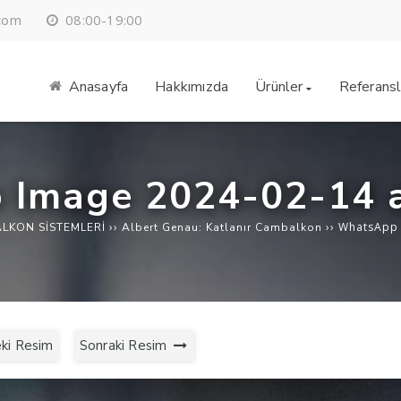
08:00-19:00
.com
Anasayfa
Hakkımızda
Ürünler
Referansl
Image 2024-02-14 a
››
››
WhatsApp 
LKON SİSTEMLERİ
Albert Genau: Katlanır Cambalkon
ki Resim
Sonraki Resim